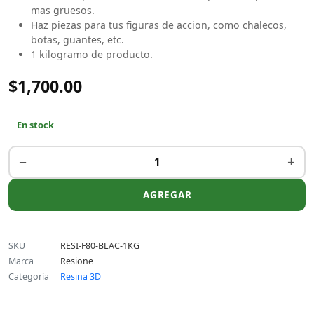
mas gruesos.
Haz piezas para tus figuras de accion, como chalecos,
botas, guantes, etc.
1 kilogramo de producto.
$1,700.00
En stock
−
+
AGREGAR
SKU
RESI-F80-BLAC-1KG
Marca
Resione
Categoría
Resina 3D