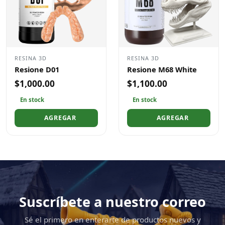
RESINA 3D
RESINA 3D
Resione D01
Resione M68 White
$1,000.00
$1,100.00
En stock
En stock
AGREGAR
AGREGAR
Suscríbete a nuestro correo
Sé el primero en enterarte de productos nuevos y