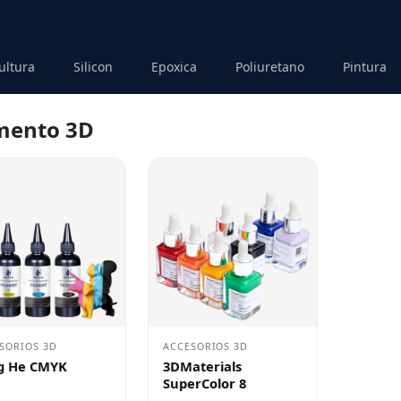
ultura
Silicon
Epoxica
Poliuretano
Pintura
mento 3D
SORIOS 3D
ACCESORIOS 3D
g He CMYK
3DMaterials
SuperColor 8