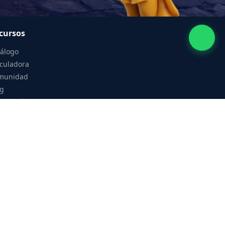
cursos
tálogo
culadora
munidad
og
turación
ntacto