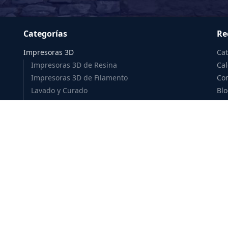
Categorías
Re
Impresoras 3D
Ca
Impresoras 3D de Resina
Cal
Impresoras 3D de Filamento
Co
Lavado y Curado
Bl
Accesorios
Fac
Consumibles 3D
Co
Resina 3D
Filamento 3D
Accesorios 3D
Escultura
Monster Makers
Cosclay
Aves Studio
Green Stuff World