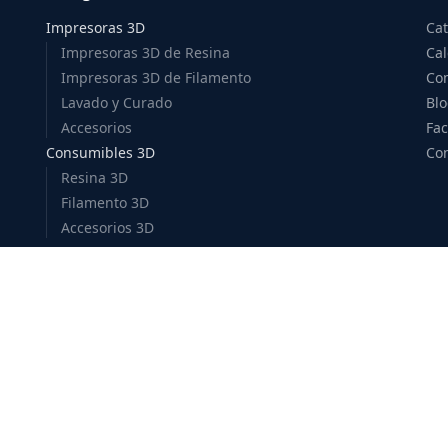
Impresoras 3D
Ca
Impresoras 3D de Resina
Cal
Impresoras 3D de Filamento
Co
Lavado y Curado
Bl
Accesorios
Fac
Consumibles 3D
Co
Resina 3D
Filamento 3D
Accesorios 3D
Escultura
Monster Makers
Cosclay
Aves Studio
Green Stuff World
Silicon
Let's Resin
BBDINO