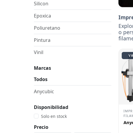
Silicon
Epoxica
Impre
Explo
Poliuretano
o per
filam
Pintura
Vinil
VA
Marcas
Todos
Anycubic
Disponibilidad
IMPR
Solo en stock
FILA
Anyc
Precio