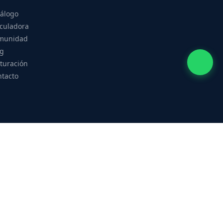
tálogo
culadora
munidad
og
turación
ntacto