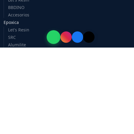
BBDINO
Accesorios
Epoxica
Let's Resin
SRC
Alumilite
Pigmentos
Poliuretano
Alumilite
SRC
Pintura
Dixie Belle
Vinyl Wonder
Vinil
Caballero 3D
Recursos