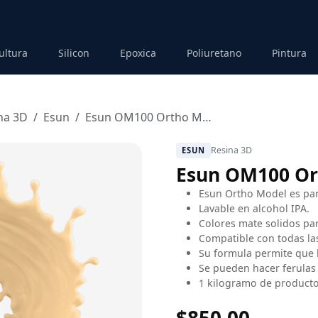
ultura
Silicon
Epoxica
Poliuretano
Pintura
na 3D
Esun
Esun OM100 Ortho Model
Resina 3D
ESUN
Esun OM100 Or
Esun Ortho Model es par
Lavable en alcohol IPA.
Colores mate solidos par
Compatible con todas la
Su formula permite que 
Se pueden hacer ferula
1 kilogramo de producto