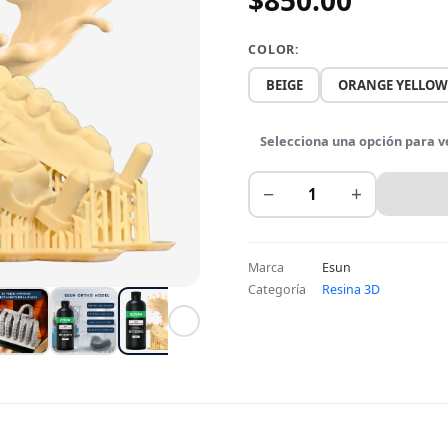
$850.00
COLOR:
BEIGE
ORANGE YELLOW
Selecciona una opción para v
−
+
Marca
Esun
Categoría
Resina 3D