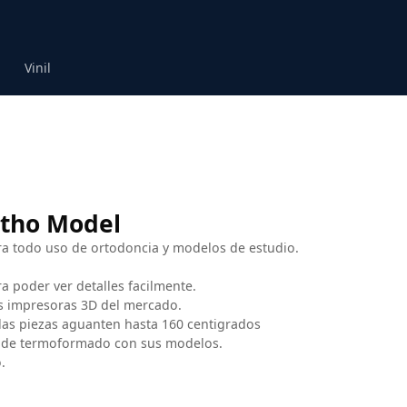
Vinil
tho Model
a todo uso de ortodoncia y modelos de estudio.
a poder ver detalles facilmente.
s impresoras 3D del mercado.
las piezas aguanten hasta 160 centigrados
s de termoformado con sus modelos.
.