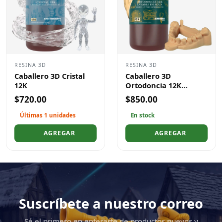
RESINA 3D
RESINA 3D
Caballero 3D Cristal
Caballero 3D
12K
Ortodoncia 12K
Lavable en Agua
$720.00
$850.00
Últimas 1 unidades
En stock
AGREGAR
AGREGAR
Suscríbete a nuestro correo
Sé el primero en enterarte de productos nuevos y