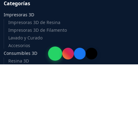
Categorías
Impresoras 3D
Impresoras 3D de Resina
Impresoras 3D de Filamento
Lavado y Curado
Accesorios
Consumibles 3D
Resina 3D
Filamento 3D
Accesorios 3D
Escultura
Monster Makers
Cosclay
Aves Studio
Green Stuff World
Silicon
Let's Resin
BBDINO