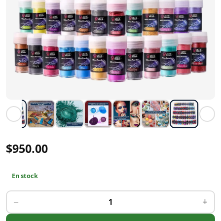
$950.00
En stock
−
+