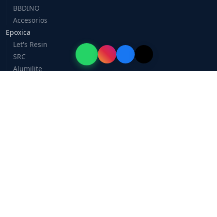
BBDINO
Accesorios
Epoxica
Let's Resin
SRC
Alumilite
Pigmentos
Poliuretano
Alumilite
SRC
Pintura
Dixie Belle
Vinyl Wonder
Vinil
Caballero 3D
Recursos
Catálogo