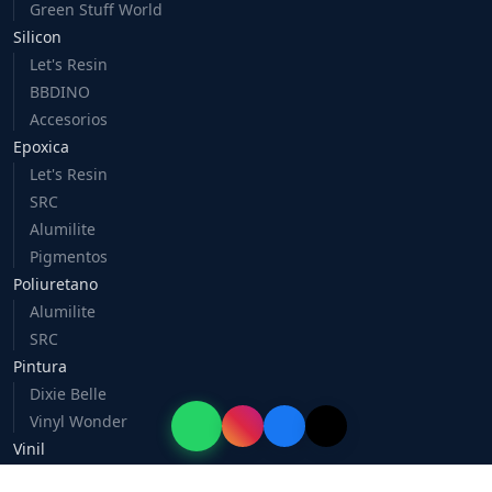
Green Stuff World
Silicon
Let's Resin
BBDINO
Accesorios
Epoxica
Let's Resin
SRC
Alumilite
Pigmentos
Poliuretano
Alumilite
SRC
Pintura
Dixie Belle
Vinyl Wonder
Vinil
Caballero 3D